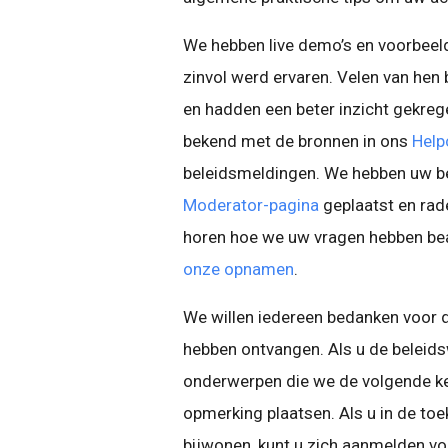
We hebben live demo’s en voorbee
zinvol werd ervaren. Velen van hen
en hadden een beter inzicht gekrege
bekend met de bronnen in ons
Help
beleidsmeldingen. We hebben uw be
Moderator-pagina
geplaatst en rade
horen hoe we uw vragen hebben bean
onze opnamen
.
We willen iedereen bedanken voor d
hebben ontvangen. Als u de beleid
onderwerpen die we de volgende ke
opmerking plaatsen. Als u in de to
bijwonen, kunt u zich aanmelden voo