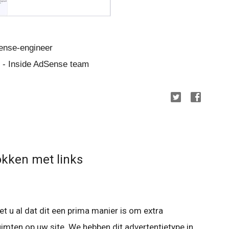
ense-engineer
g - Inside AdSense team
okken met links
et u al dat dit een prima manier is om extra
uimten op uw site. We hebben dit advertentietype in