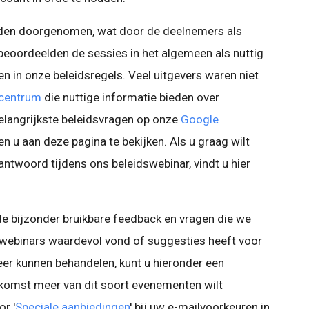
lden doorgenomen, wat door de deelnemers als
 beoordeelden de sessies in het algemeen als nuttig
n in onze beleidsregels. Veel uitgevers waren niet
centrum
die nuttige informatie bieden over
langrijkste beleidsvragen op onze
Google
n u aan deze pagina te bekijken. Als u graag wilt
twoord tijdens ons beleidswebinar, vindt u hier
e bijzonder bruikbare feedback en vragen die we
swebinars waardevol vond of suggesties heeft voor
er kunnen behandelen, kunt u hieronder een
ekomst meer van dit soort evenementen wilt
r '
Speciale aanbiedingen
' bij uw e-mailvoorkeuren in