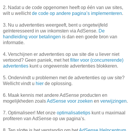
2. Nadat u de code opgenomen heeft op één van uw sites,
wilt u wellicht
de code op andere pagina’s implementeren
.
3. Nu u advertenties weergeeft, bent u ongetwijfeld
geïnteresseerd in uw inkomsten via AdSense.
De
handleiding voor betalingen
is dan een goede bron van
informatie.
4. Verschijnen er advertenties op uw site die u liever niet
vertoond? Geen paniek, met het
filter voor (concurrerende)
advertenties
kunt u ongewenste advertenties blokkeren.
5. Ondervindt u problemen met de advertenties op uw site?
Wellicht vindt u
hier
de oplossing.
6. Maak kennis met andere AdSense producten en
mogelijkheden zoals
AdSense voor zoeken
en
verwijzingen
.
7. Optimaliseer! Met onze
optimalisatietips
kunt u maximaal
profiteren van AdSense op uw pagina’s.
8. Ten slotte is het verstandig om het
AdSense Helpcentrum