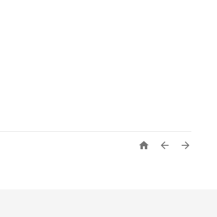


