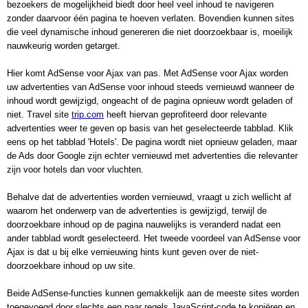
bezoekers de mogelijkheid biedt door heel veel inhoud te navigeren 
zonder daarvoor één pagina te hoeven verlaten. Bovendien kunnen sites 
die veel dynamische inhoud genereren die niet doorzoekbaar is, moeilijk 
nauwkeurig worden getarget.
Hier komt AdSense voor Ajax van pas. Met AdSense voor Ajax worden 
uw advertenties van AdSense voor inhoud steeds vernieuwd wanneer de 
inhoud wordt gewijzigd, ongeacht of de pagina opnieuw wordt geladen of 
niet. Travel site 
trip.com
 heeft hiervan geprofiteerd door relevante 
advertenties weer te geven op basis van het geselecteerde tabblad. Klik 
eens op het tabblad 'Hotels'. De pagina wordt niet opnieuw geladen, maar 
de Ads door Google zijn echter vernieuwd met advertenties die relevanter 
zijn voor hotels dan voor vluchten.
Behalve dat de advertenties worden vernieuwd, vraagt u zich wellicht af 
waarom het onderwerp van de advertenties is gewijzigd, terwijl de 
doorzoekbare inhoud op de pagina nauwelijks is veranderd nadat een 
ander tabblad wordt geselecteerd. Het tweede voordeel van AdSense voor 
Ajax is dat u bij elke vernieuwing hints kunt geven over de niet-
doorzoekbare inhoud op uw site.
Beide AdSense-functies kunnen gemakkelijk aan de meeste sites worden 
toegevoegd door slechts een paar regels JavaScript-code te kopiëren en 