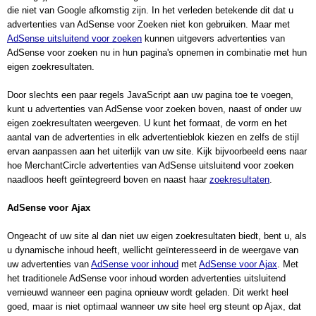
die niet van Google afkomstig zijn. In het verleden betekende dit dat u 
advertenties van AdSense voor Zoeken niet kon gebruiken. Maar met 
AdSense uitsluitend voor zoeken
 kunnen uitgevers advertenties van 
AdSense voor zoeken nu in hun pagina's opnemen in combinatie met hun 
eigen zoekresultaten.
Door slechts een paar regels JavaScript aan uw pagina toe te voegen, 
kunt u advertenties van AdSense voor zoeken boven, naast of onder uw 
eigen zoekresultaten weergeven. U kunt het formaat, de vorm en het 
aantal van de advertenties in elk advertentieblok kiezen en zelfs de stijl 
ervan aanpassen aan het uiterlijk van uw site. Kijk bijvoorbeeld eens naar 
hoe MerchantCircle advertenties van AdSense uitsluitend voor zoeken 
naadloos heeft geïntegreerd boven en naast haar 
zoekresultaten
.
AdSense voor Ajax
Ongeacht of uw site al dan niet uw eigen zoekresultaten biedt, bent u, als 
u dynamische inhoud heeft, wellicht geïnteresseerd in de weergave van 
uw advertenties van 
AdSense voor inhoud
 met 
AdSense voor Ajax
. Met 
het traditionele AdSense voor inhoud worden advertenties uitsluitend 
vernieuwd wanneer een pagina opnieuw wordt geladen. Dit werkt heel 
goed, maar is niet optimaal wanneer uw site heel erg steunt op Ajax, dat 