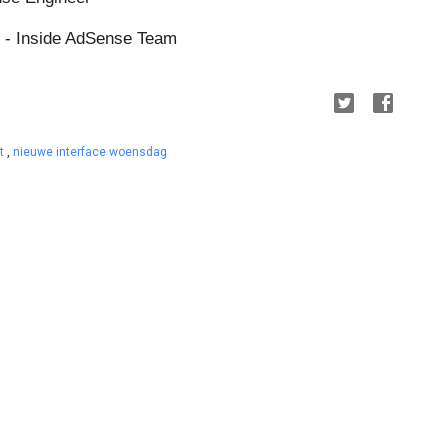
g - Inside AdSense Team
nt
,
nieuwe interface woensdag