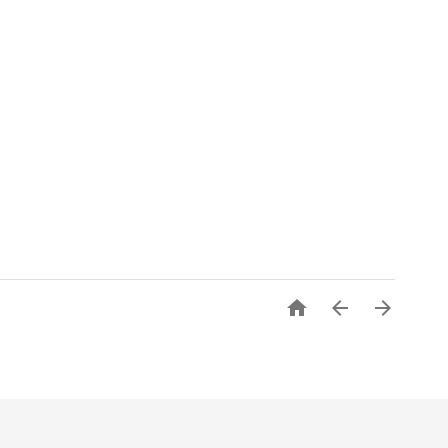


