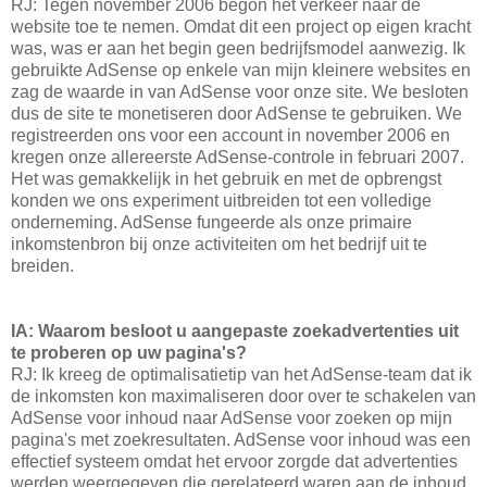
RJ: Tegen november 2006 begon het verkeer naar de
website toe te nemen. Omdat dit een project op eigen kracht
was, was er aan het begin geen bedrijfsmodel aanwezig. Ik
gebruikte AdSense op enkele van mijn kleinere websites en
zag de waarde in van AdSense voor onze site. We besloten
dus de site te monetiseren door AdSense te gebruiken. We
registreerden ons voor een account in november 2006 en
kregen onze allereerste AdSense-controle in februari 2007.
Het was gemakkelijk in het gebruik en met de opbrengst
konden we ons experiment uitbreiden tot een volledige
onderneming. AdSense fungeerde als onze primaire
inkomstenbron bij onze activiteiten om het bedrijf uit te
breiden.
IA: Waarom besloot u aangepaste zoekadvertenties uit
te proberen op uw pagina's?
RJ: Ik kreeg de optimalisatietip van het AdSense-team dat ik
de inkomsten kon maximaliseren door over te schakelen van
AdSense voor inhoud naar AdSense voor zoeken op mijn
pagina's met zoekresultaten. AdSense voor inhoud was een
effectief systeem omdat het ervoor zorgde dat advertenties
werden weergegeven die gerelateerd waren aan de inhoud