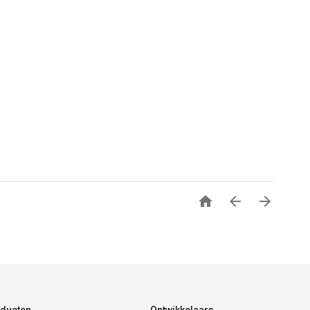


