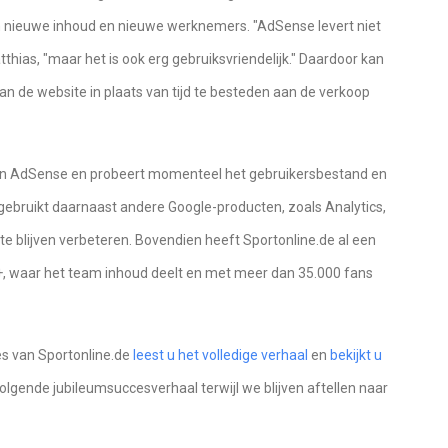
 nieuwe inhoud en nieuwe werknemers. "AdSense levert niet
tthias, "maar het is ook erg gebruiksvriendelijk." Daardoor kan
an de website in plaats van tijd te besteden aan de verkoop
 van AdSense en probeert momenteel het gebruikersbestand en
j gebruikt daarnaast andere Google-producten, zoals Analytics,
 te blijven verbeteren. Bovendien heeft Sportonline.de al een
+, waar het team inhoud deelt en met meer dan 35.000 fans
es van Sportonline.de
leest u het volledige verhaal
en
bekijkt u
volgende jubileumsuccesverhaal terwijl we blijven aftellen naar