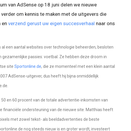
ileum van AdSense op 18 juni delen we nieuwe
 verder om kennis te maken met de uitgevers die
n en
verzend gerust uw eigen succesverhaal
naar ons
s al een aantal websites over technologie beheerden, besloten
n gezamenlijke passies: voetbal. Ze hebben deze droom in
tse site
Sportonline.de
, die ze momenteel met een klein aantal
07 AdSense-uitgever, dus heeft hij bijna onmiddellijk
e.de.
0 en 60 procent van de totale advertentie-inkomsten van
e financiële ondersteuning van de nieuwe site. Matthias heeft
pixels met zowel tekst- als beeldadvertenties de beste
Sportonline.de nog steeds nieuw is en groter wordt, investeert